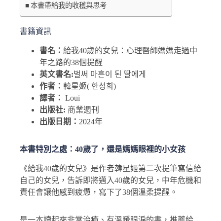
本書帶給我的收穫與思考
書籍資訊
書名：
給我40歲的女兒：心理醫師媽媽走過中
年之路的38個提醒
英文書名:
벌써 마흔이 된 딸에게
作者：
韓星姬( 한성희)
譯者：
Loui
出版社:
商業週刊
出版日期：
2024年
本書特別之處：40歲了，還是媽媽眼裡的小女孩
《給我40歲的女兒》是作者韓星姬第二次提筆寫信給
自己的女兒，告訴即將邁入40歲的女兒，中年危機和
責任會讓他感到疲憊，寫下了38個溫柔提醒。
是一本讀起來非常治癒、有溫暖眼淚的書，推薦給