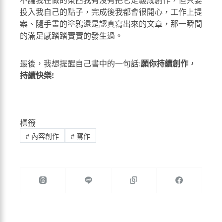
不論我在做的東西我有沒有把它定義成創作，但只要
投入我自己的點子，完成後我都會很開心，工作上提
案、隨手畫的塗鴉還是認真寫出來的文章，那一瞬間
的滿足感踏踏實實的發生過。
最後，我想提醒自己書中的一句話:
願你持續創作，
持續快樂!
標籤
#
內容創作
#
寫作