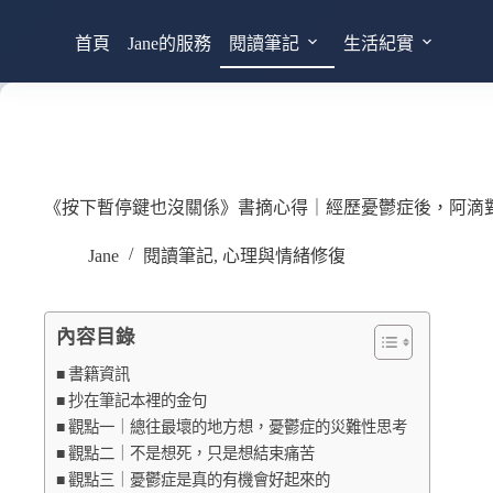
首頁
Jane的服務
閱讀筆記
生活紀實
《按下暫停鍵也沒關係》書摘心得｜經歷憂鬱症後，阿滴
Jane
閱讀筆記
,
心理與情緒修復
內容目錄
書籍資訊
抄在筆記本裡的金句
觀點一｜總往最壞的地方想，憂鬱症的災難性思考
觀點二｜不是想死，只是想結束痛苦
觀點三｜憂鬱症是真的有機會好起來的