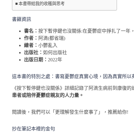
本書帶給我的收穫與思考
書籍資訊
書名：
按下暫停鍵也沒關係:在憂鬱症中掙扎了一年
作者：
阿滴(都省瑞)
繪者：
小鬱亂入
出版社：
如何出版社
出版日期：
2022年
這本書的特別之處：書寫憂鬱症真實心境，因為真實所以
《按下暫停鍵也沒關係》詳細記錄了阿滴生病前到康復的
患者或陪伴憂鬱症親友的人力量。
閱讀後，我們可以「更理解發生什麼事了」，推薦給你!
抄在筆記本裡的金句